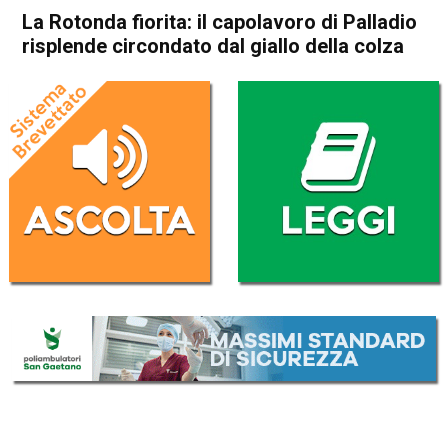
La Rotonda fiorita: il capolavoro di Palladio
risplende circondato dal giallo della colza
Home
In Evidenza
Cultura e spettacoli
In Evidenza
Vicenza
La Rotonda fiorita: il
capolavoro di Palladio
risplende circondato dal giallo
della colza
Da
Daniele Dal Dosso
10 Aprile 2017
(aggiornato il
10 Aprile 2017 19:50
)