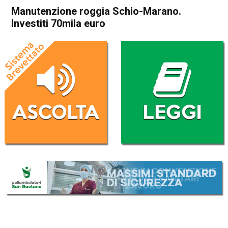
Manutenzione roggia Schio-Marano.
Investiti 70mila euro
Home
Attualità
Attualità
In Evidenza
Schio
Marano Vicentino
Torrebelvicino
Manutenzione roggia Schio-
Marano. Investiti 70mila euro
Da
Federico Pozzer
12 Aprile 2018
(aggiornato il
12 Aprile 2018 13:30
)
ASCOLTA L'AUDIO
Lettore
00:00
00:00