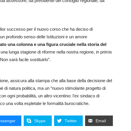
o da assessore, da presidente del consiglio regionale, da
miglior successo per il nuovo corso che ha deciso di
 un profondo senso delle Istituzioni e un amore
tato una colonna e una figura cruciale nella storia del
na lunga stagione di riforme nella nostra regione, in primis
Non sarà facile sostituirlo”.
ione, assicura alla stampa che alla base della decisione del
nè di natura politica, ma un “nuovo stimolante progetto di
on ogni probabilità, un altro vicentino: l’ex sindaco di
o una volta espletate le formalità burocratiche.
ssenger
Skype
Twitter
Email