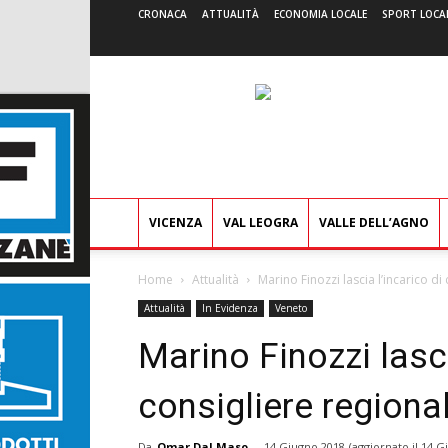
CRONACA
ATTUALITÀ
ECONOMIA LOCALE
SPORT LOCA
VICENZA
VAL LEOGRA
VALLE DELL’AGNO
Home
Attualità
Marino Finozzi lascia l’incarico di 
Attualità
In Evidenza
Veneto
Marino Finozzi lasci
consigliere regionale
Da
Omar Dal Maso
-
14 Giugno 2018
(aggiornato il
14 G