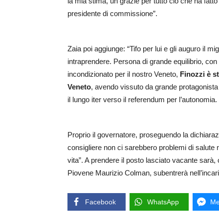
la mia stima, un grazie per tutto ciò che ha fatt
presidente di commissione”.
Zaia poi aggiunge: “Tifo per lui e gli auguro il 
intraprendere. Persona di grande equilibrio, con
incondizionato per il nostro Veneto,
Finozzi è s
Veneto
, avendo vissuto da grande protagonista u
il lungo iter verso il referendum per l’autonomia. 
Proprio il governatore, proseguendo la dichiaraz
consigliere non ci sarebbero problemi di salute 
vita”. A prendere il posto lasciato vacante sarà, c
Piovene Maurizio Colman, subentrerà nell’incaric
Facebook
WhatsApp
Me