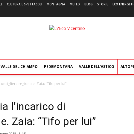
LE
CULTURA E SPETTACOLI
MONTAGNA
METEO
BLOG
STORIE
ECO ENERGETI
L'Eco
Vicentino
VALLE DEL CHIAMPO
PEDEMONTANA
VALLE DELL’ASTICO
ALTOP
consigliere regionale. Zaia: “Tifo per lui”
a l’incarico di
. Zaia: “Tifo per lui”
iugno 2018 18:46
)