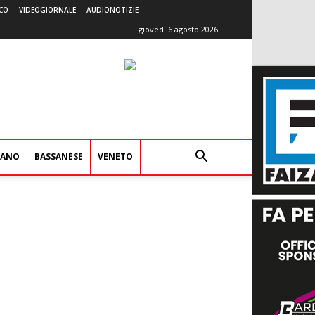
CO
VIDEOGIORNALE
AUDIONOTIZIE
giovedì 6 agosto 2026
IANO
BASSANESE
VENETO