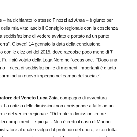
 – ha dichiarato lo stesso Finozzi ad
Ansa
– è giunto per
ella mia vita: lascio il Consiglio regionale con la coscienza
la soddisfazione di vedere avviato e portato ad un punto
terra”. Giovedì 14 gennaio la data della conclusione,
iato con le elezioni del 2015, dove raccolse poco meno di
7
. Fu il più votato della Lega Nord nell’occasione. “Dopo una
io – ricca di soddisfazioni e di momenti importanti è giunto
icarmi ad un nuovo impegno nel campo del sociale”.
atore del Veneto Luca Zaia
, compagno di avventura
co. La notizia delle dimissioni non corrisponde affatto ad un
role del vertice regionale. “Di fronte a dimissioni come
ei complimenti – spiega -. Non è certo il caso di Marino
ratore al quale rivolgo dal profondo del cuore, e con tutta