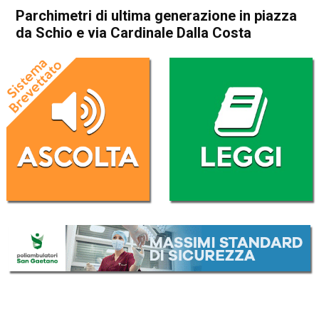
Parchimetri di ultima generazione in piazza
da Schio e via Cardinale Dalla Costa
Home
Attualità
Attualità
In Evidenza
Schio
Parchimetri di ultima
generazione in piazza da
Schio e via Cardinale Dalla
Costa
Da
Mariagrazia Bonollo
13 Marzo 2017
(aggiornato il
13 Marzo 2017 21:38
)