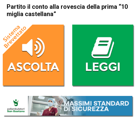
Partito il conto alla rovescia della prima “10
miglia castellana”
Home
Attualità
Attualità
In Evidenza
Arzignano
Montecchio Maggiore
Sport locale
Partito il conto alla rovescia
della prima “10 miglia
castellana”
Da
Redazione
21 Marzo 2017
(aggiornato il
21 Marzo 2017 18:01
)
ASCOLTA L'AUDIO