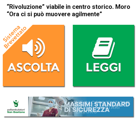
“Rivoluzione” viabile in centro storico. Moro
“Ora ci si può muovere agilmente”
Home
Attualità
Attualità
In Evidenza
Schio
Marano Vicentino
“Rivoluzione” viabile in centro
storico. Moro “Ora ci si può
muovere agilmente”
Da
Federico Pozzer
19 Ottobre 2016
(aggiornato il
19 Ottobre 2016 14:35
)
ASCOLTA L'AUDIO