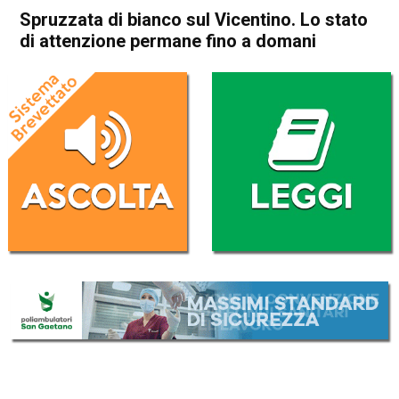
Spruzzata di bianco sul Vicentino. Lo stato
di attenzione permane fino a domani
Home
Attualità
Attualità
In Evidenza
Meteo
Vicenza
Spruzzata di bianco sul
Vicentino. Lo stato di
attenzione permane fino a
domani
Da
Omar Dal Maso
23 Gennaio 2019
(aggiornato il
23 Gennaio 2019 13:27
)