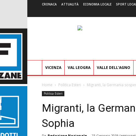
CRONACA
ATTUALITÀ
ECONOMIA LOCALE
SPORT LOCA
VICENZA
VAL LEOGRA
VALLE DELL’AGNO
Home
Politica Esteri
Migranti, la Germania sospe
Politica Esteri
Migranti, la Germa
Sophia
Da
Redazione Nazionale
-
23 Gennaio 2019
(aggiornat