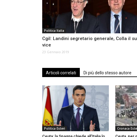
Politica Italia
Cgil: Landini segretario generale, Colla il s
vice
23 Gennaio 2019
Articoli correlati
Di più dello stesso autore
Politica Esteri
Cronaca Este
Ceuta: la Spagna chiede all’Italia lo
Ceuta, per g