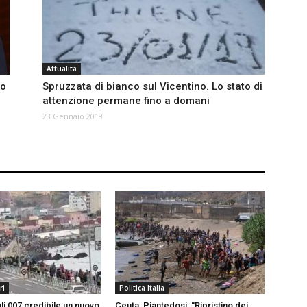
Attualità
uo
Spruzzata di bianco sul Vicentino. Lo stato di
attenzione permane fino a domani
23 Gennaio 2019
ri
Politica Italia
li 007 credibile un nuovo
Ceuta, Piantedosi: “Ripristino dei