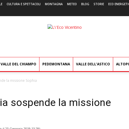
LE
CULTURA E SPETTACOLI
MONTAGNA
METEO
BLOG
STORIE
ECO ENERGETI
L'Eco
Vicentino
VALLE DEL CHIAMPO
PEDEMONTANA
VALLE DELL’ASTICO
ALTOP
nde la missione Sophia
nia sospende la missione
o il
23 Gennaio 2019 13:29
)