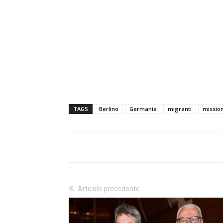
TAGS
Berlino
Germania
migranti
missio
Articolo precedente