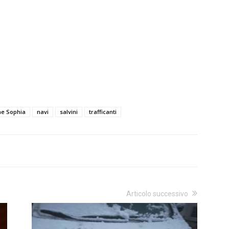
ne Sophia
navi
salvini
trafficanti
Articolo successivo