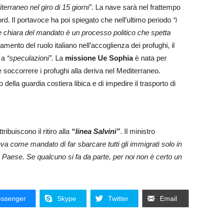
terraneo nel giro di 15 giorni”
. La nave sarà nel frattempo
rd. Il portavoce ha poi spiegato che nell’ultimo periodo
“i
e chiara del mandato è un processo politico che spetta
amento del ruolo italiano nell’accoglienza dei profughi, il
 a
“speculazioni”
. La
missione Ue Sophia
è nata per
e soccorrere i profughi alla deriva nel Mediterraneo.
lla guardia costiera libica e di impedire il trasporto di
ribuiscono il ritiro alla
“linea Salvini”
. Il ministro
a come mandato di far sbarcare tutti gli immigrati solo in
ro Paese. Se qualcuno si fa da parte, per noi non è certo un
ssenger
Skype
Twitter
Email