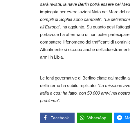
sarà rivista, la nave Berlin potrà essere nel Medi
impiegata per esercitazioni Nato nel Mare del no
compiti di Sophia sono cambiati”
.
“La definizion
all’Europa”
, ha aggiunto. Su quanto pesi l’atteggi
portavoce ha affermato di non poter partecipare
combattere il fenomeno dei trafficanti di uomini 
Attualmente si occupa anche dell’addestramento de
armi in Libia.
Le fonti governative di Berlino citate dai media att
dell’interno ha subito replicato:
“La missione avev
Italia e così ha fatto, con 50.000 arrivi nel nost
problema”.
Facebook
WhatsApp
Me