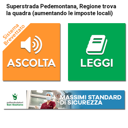
Superstrada Pedemontana, Regione trova
la quadra (aumentando le imposte locali)
Home
Attualità
Attualità
In Evidenza
Veneto
Superstrada Pedemontana,
Regione trova la quadra
(aumentando le imposte
locali)
Da
Mariagrazia Bonollo
7 Marzo 2017
(aggiornato il
8 Marzo 2017 14:22
)