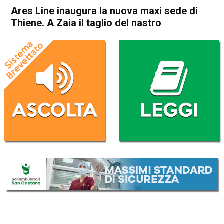
Ares Line inaugura la nuova maxi sede di
Thiene. A Zaia il taglio del nastro
Home
Thiene
Attualità
In Evidenza
Thiene
Ares Line inaugura la nuova
maxi sede di Thiene. A Zaia il
taglio del nastro
Da
Omar Dal Maso
12 Luglio 2025
(aggiornato il
12 Luglio 2025 19:31
)
ASCOLTA L'AUDIO