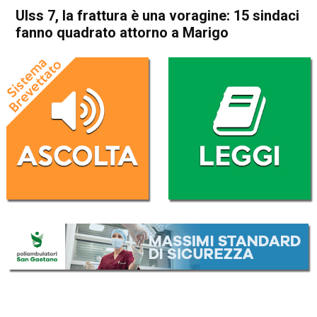
Ulss 7, la frattura è una voragine: 15 sindaci
fanno quadrato attorno a Marigo
Home
Schio
Attualità
In Evidenza
Schio
Ulss 7, la frattura è una
voragine: 15 sindaci fanno
quadrato attorno a Marigo
Da
Marco Zorzi
4 Luglio 2026
(aggiornato il
5 Luglio 2026 13:35
)
ASCOLTA L'AUDIO