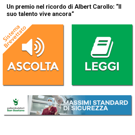
Un premio nel ricordo di Albert Carollo: “Il
suo talento vive ancora”
Home
Thiene
Zugliano
Asiago
Attualità
In Evidenza
Thiene
Posina
Zugliano
Un premio nel ricordo di
Albert Carollo: “Il suo talento
vive ancora”
Da
Marco Zorzi
12 Novembre 2024
(aggiornato il
13 Novembre 2024 18:19
)
ASCOLTA L'AUDIO