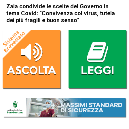
Zaia condivide le scelte del Governo in
tema Covid: “Convivenza col virus, tutela
dei più fragili e buon senso”
Home
Attualità
Attualità
In Evidenza
Veneto
Zaia condivide le scelte del
Governo in tema Covid:
“Convivenza col virus, tutela
dei più fragili e buon senso”
Da
Omar Dal Maso
2 Novembre 2022
(aggiornato il
2 Novembre 2022 17:40
)