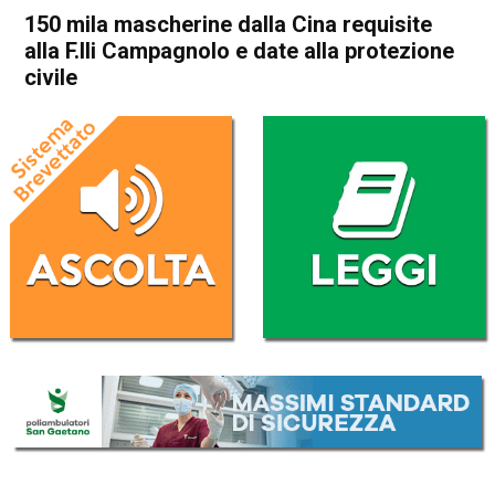
150 mila mascherine dalla Cina requisite
alla F.lli Campagnolo e date alla protezione
civile
Home
Bassano del Grappa
Bassano del Grappa
Cronaca
In Evidenza
150 mila mascherine dalla
Cina requisite alla F.lli
Campagnolo e date alla
protezione civile
Da
Redazione
10 Aprile 2020
(aggiornato il
10 Aprile 2020 19:05
)