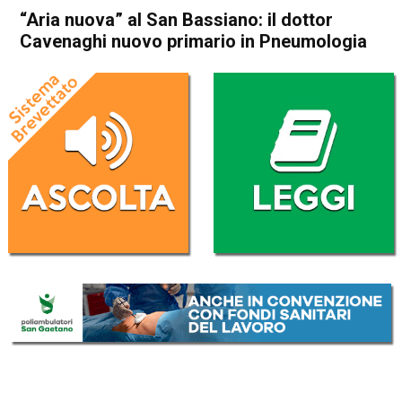
“Aria nuova” al San Bassiano: il dottor
Cavenaghi nuovo primario in Pneumologia
Home
Bassano del Grappa
Attualità
Bassano del Grappa
In Evidenza
“Aria nuova” al San Bassiano:
il dottor Cavenaghi nuovo
primario in Pneumologia
Da
Omar Dal Maso
19 Dicembre 2024
(aggiornato il
19 Dicembre 2024 15:22
)
ASCOLTA L'AUDIO