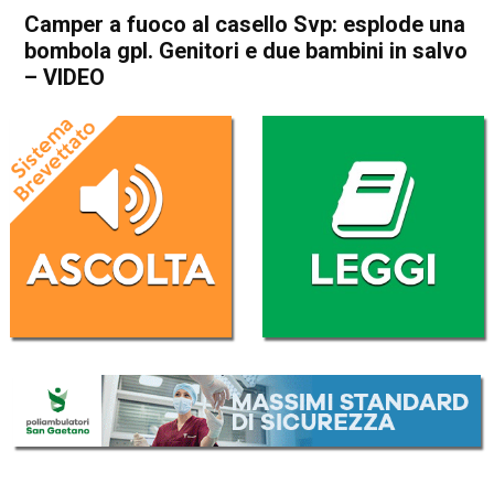
Camper a fuoco al casello Svp: esplode una
bombola gpl. Genitori e due bambini in salvo
– VIDEO
Home
Bassano del Grappa
Bassano del Grappa
Cronaca
In Evidenza
Camper a fuoco al casello
Svp: esplode una bombola
gpl. Genitori e due bambini in
salvo – VIDEO
Da
Mariagrazia Bonollo
23 Novembre 2024
(aggiornato il
23 Novembre 2024 16:25
)