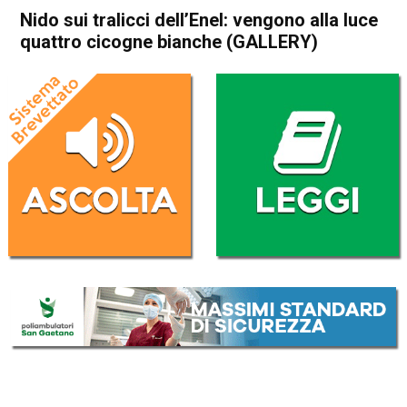
Nido sui tralicci dell’Enel: vengono alla luce
quattro cicogne bianche (GALLERY)
Home
Bassano del Grappa
Cartigliano
Attualità
Bassano del Grappa
Cartigliano
In Evidenza
Nido sui tralicci dell’Enel:
vengono alla luce quattro
cicogne bianche (GALLERY)
Da
Omar Dal Maso
7 Luglio 2021
(aggiornato il
7 Luglio 2021 19:19
)
ASCOLTA L'AUDIO