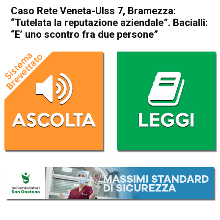
Caso Rete Veneta-Ulss 7, Bramezza:
“Tutelata la reputazione aziendale”. Bacialli:
“E’ uno scontro fra due persone”
Home
Bassano del Grappa
Bassano del Grappa
Cronaca
In Evidenza
Caso Rete Veneta-Ulss 7,
Bramezza: “Tutelata la
reputazione aziendale”.
Bacialli: “E’ uno scontro fra
due persone”
Da
Mariagrazia Bonollo
14 Ottobre 2022
(aggiornato il
15 Ottobre 2022 20:19
)