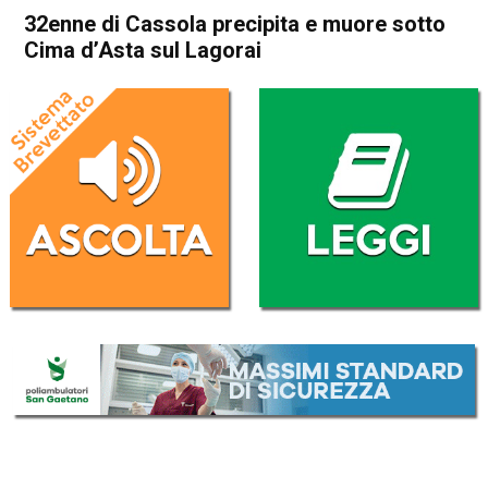
32enne di Cassola precipita e muore sotto
Cima d’Asta sul Lagorai
Home
Bassano del Grappa
Cassola
Bassano del Grappa
Cassola
Cronaca
In Evidenza
32enne di Cassola precipita e
muore sotto Cima d’Asta sul
Lagorai
Da
Mariagrazia Bonollo
29 Giugno 2024
(aggiornato il
30 Giugno 2024 1:05
)
ASCOLTA L'AUDIO