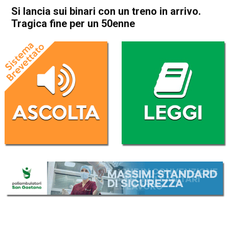
Si lancia sui binari con un treno in arrivo.
Tragica fine per un 50enne
Home
Bassano del Grappa
Cassola
Bassano del Grappa
Cassola
Cronaca
In Evidenza
Si lancia sui binari con un
treno in arrivo. Tragica fine
per un 50enne
Da
Omar Dal Maso
24 Aprile 2021
(aggiornato il
24 Aprile 2021 18:25
)
ASCOLTA L'AUDIO