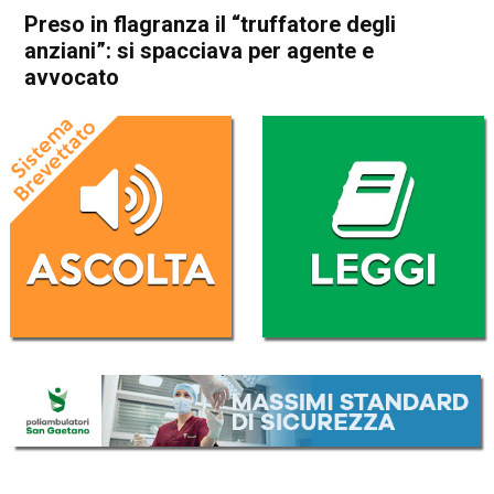
Preso in flagranza il “truffatore degli
anziani”: si spacciava per agente e
avvocato
Home
Bassano del Grappa
Cassola
Bassano del Grappa
Cassola
Cronaca
In Evidenza
Preso in flagranza il
“truffatore degli anziani”: si
spacciava per agente e
avvocato
Da
Omar Dal Maso
24 Febbraio 2018
(aggiornato il
24 Febbraio 2018 19:08
)