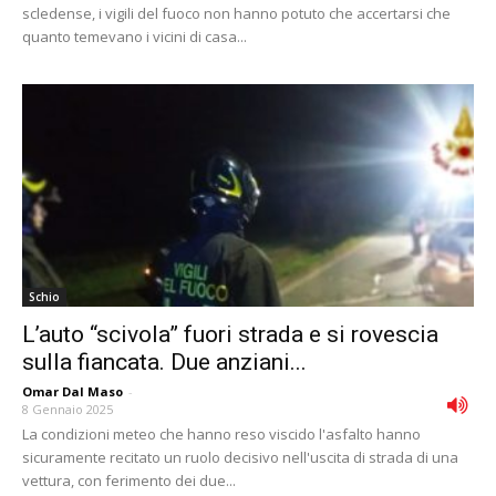
scledense, i vigili del fuoco non hanno potuto che accertarsi che
quanto temevano i vicini di casa...
Schio
L’auto “scivola” fuori strada e si rovescia
sulla fiancata. Due anziani...
Omar Dal Maso
-
8 Gennaio 2025
La condizioni meteo che hanno reso viscido l'asfalto hanno
sicuramente recitato un ruolo decisivo nell'uscita di strada di una
vettura, con ferimento dei due...