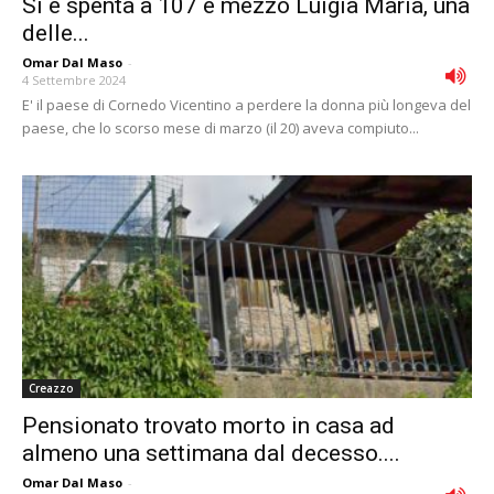
Si è spenta a 107 e mezzo Luigia Maria, una
delle...
Omar Dal Maso
-
4 Settembre 2024
E' il paese di Cornedo Vicentino a perdere la donna più longeva del
paese, che lo scorso mese di marzo (il 20) aveva compiuto...
Creazzo
Pensionato trovato morto in casa ad
almeno una settimana dal decesso....
Omar Dal Maso
-