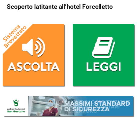
Scoperto latitante all’hotel Forcelletto
Home
Bassano del Grappa
Cismon del Grappa
Bassano del Grappa
Cismon del Grappa
Cronaca
In Evidenza
Scoperto latitante all’hotel
Forcelletto
Da
Federico Pozzer
10 Settembre 2018
(aggiornato il
11 Settembre 2018 8:33
)
ASCOLTA L'AUDIO
Lettore
00:00
00:00