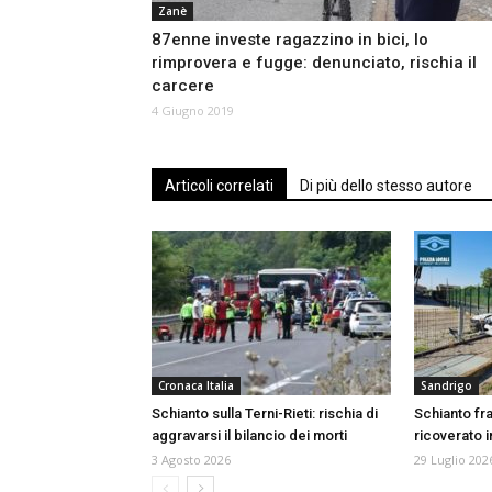
Zanè
87enne investe ragazzino in bici, lo
rimprovera e fugge: denunciato, rischia il
carcere
4 Giugno 2019
Articoli correlati
Di più dello stesso autore
Cronaca Italia
Sandrigo
Schianto sulla Terni-Rieti: rischia di
Schianto fr
aggravarsi il bilancio dei morti
ricoverato i
3 Agosto 2026
29 Luglio 202