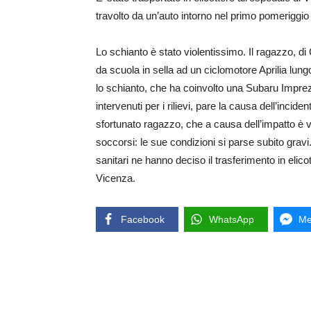
travolto da un’auto intorno nel primo pomeriggi
Lo schianto è stato violentissimo. Il ragazzo, di
da scuola in sella ad un ciclomotore Aprilia lu
lo schianto, che ha coinvolto una Subaru Impreza
intervenuti per i rilievi, pare la causa dell’inc
sfortunato ragazzo, che a causa dell’impatto è vo
soccorsi: le sue condizioni si parse subito grav
sanitari ne hanno deciso il trasferimento in elico
Vicenza.
Facebook
WhatsApp
Me