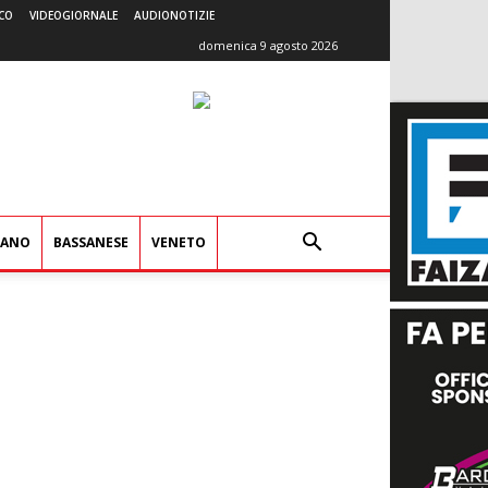
CO
VIDEOGIORNALE
AUDIONOTIZIE
domenica 9 agosto 2026
IANO
BASSANESE
VENETO