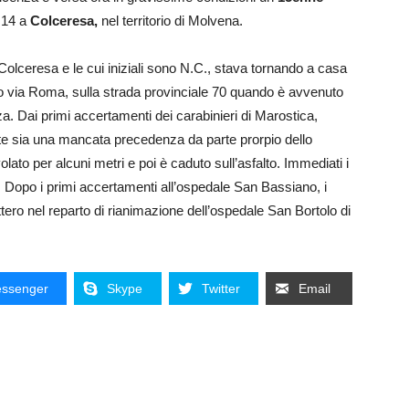
o 14 a
Colceresa,
nel territorio di Molvena.
 Colceresa e le cui iniziali sono N.C., stava tornando a casa
ngo via Roma, sulla strada provinciale 70 quando è avvenuto
. Dai primi accertamenti dei carabinieri di Marostica,
idente sia una mancata precedenza da parte prorpio dello
lato per alcuni metri e poi è caduto sull’asfalto. Immediati i
i. Dopo i primi accertamenti all’ospedale San Bassiano, i
ttero nel reparto di rianimazione dell’ospedale San Bortolo di
ssenger
Skype
Twitter
Email