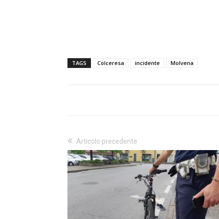
TAGS
Colceresa
incidente
Molvena
Articolo precedente