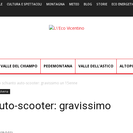
LE
CULTURA E SPETTACOLI
MONTAGNA
METEO
BLOG
STORIE
ECO ENERGETI
L'Eco
Vicentino
VALLE DEL CHIAMPO
PEDEMONTANA
VALLE DELL’ASTICO
ALTOP
o schianto auto-scooter: gravissimo un 15enne
olvena
uto-scooter: gravissimo
019 0:01
)