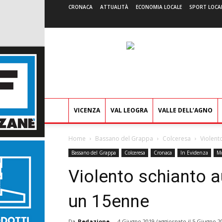
CRONACA
ATTUALITÀ
ECONOMIA LOCALE
SPORT LOCA
VICENZA
VAL LEOGRA
VALLE DELL’AGNO
Home
Bassano del Grappa
Colceresa
Violent
Bassano del Grappa
Colceresa
Cronaca
In Evidenza
M
Violento schianto a
un 15enne
Da
Redazione
-
4 Giugno 2019
(aggiornato il
5 Giugno 2