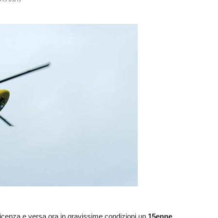
i Vicenza e versa ora in gravissime condizioni un
15enne