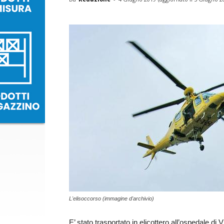
L'elisoccorso (immagine d'archivio)
E’ stato trasportato in elicottero all’ospedale d