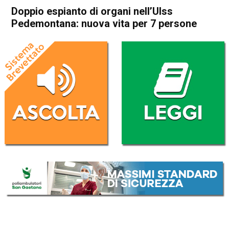
Doppio espianto di organi nell’Ulss
Pedemontana: nuova vita per 7 persone
Home
Bassano del Grappa
Bassano del Grappa
Cronaca
In Evidenza
Schio
Santorso
Doppio espianto di organi
nell’Ulss Pedemontana:
nuova vita per 7 persone
Da
Redazione
6 Giugno 2019
(aggiornato il
6 Giugno 2019 12:17
)
ASCOLTA L'AUDIO