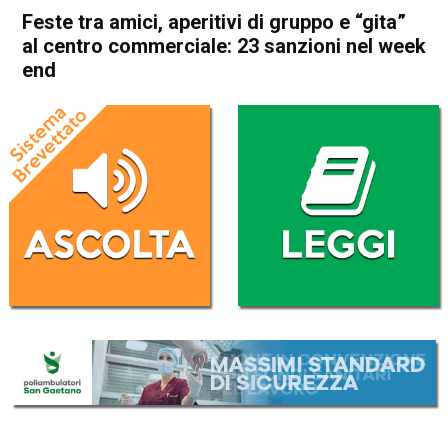
Feste tra amici, aperitivi di gruppo e “gita”
al centro commerciale: 23 sanzioni nel week
end
Home
Bassano del Grappa
Bassano del Grappa
Cronaca
In Evidenza
Nove
Feste tra amici, aperitivi di
gruppo e “gita” al centro
commerciale: 23 sanzioni nel
week end
Da
Omar Dal Maso
20 Aprile 2020
(aggiornato il
20 Aprile 2020 13:07
)