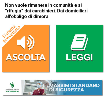
Non vuole rimanere in comunità e si
“rifugia” dai carabinieri. Dai domiciliari
all’obbligo di dimora
Home
Bassano del Grappa
Bassano del Grappa
Cronaca
In Evidenza
Non vuole rimanere in
comunità e si “rifugia” dai
carabinieri. Dai domiciliari
all’obbligo di dimora
Da
Omar Dal Maso
19 Luglio 2022
(aggiornato il
19 Luglio 2022 18:19
)