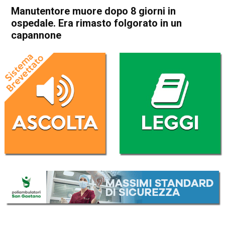
Manutentore muore dopo 8 giorni in
ospedale. Era rimasto folgorato in un
capannone
Home
Bassano del Grappa
Bassano del Grappa
Cronaca
In Evidenza
Manutentore muore dopo 8
giorni in ospedale. Era
rimasto folgorato in un
capannone
Da
Omar Dal Maso
14 Gennaio 2021
(aggiornato il
14 Gennaio 2021 19:27
)