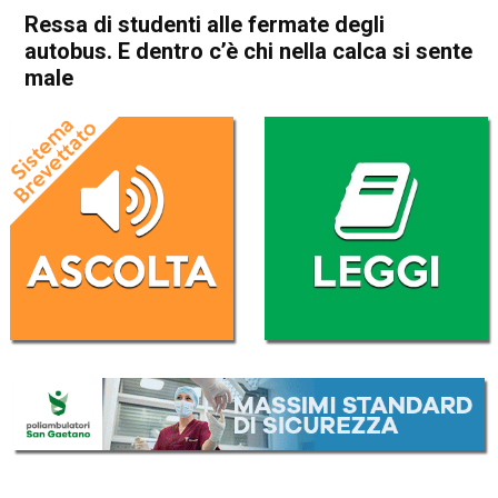
Ressa di studenti alle fermate degli
autobus. E dentro c’è chi nella calca si sente
male
Home
Bassano del Grappa
Bassano del Grappa
Cronaca
In Evidenza
Ressa di studenti alle
fermate degli autobus. E
dentro c’è chi nella calca si
sente male
Da
Omar Dal Maso
18 Settembre 2020
(aggiornato il
18 Settembre 2020 13:23
)