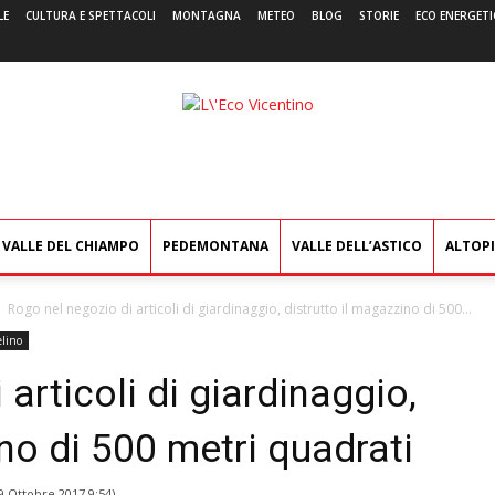
LE
CULTURA E SPETTACOLI
MONTAGNA
METEO
BLOG
STORIE
ECO ENERGETI
L'Eco
Vicentino
VALLE DEL CHIAMPO
PEDEMONTANA
VALLE DELL’ASTICO
ALTOP
Rogo nel negozio di articoli di giardinaggio, distrutto il magazzino di 500...
lino
articoli di giardinaggio,
ino di 500 metri quadrati
9 Ottobre 2017 9:54
)