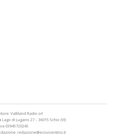
itore: Valliland Radio srl
a Lago di Lugano 27 – 36015 Schio (VI)
Iva 03945720245
edazione:
redazione@ecovicentino.it