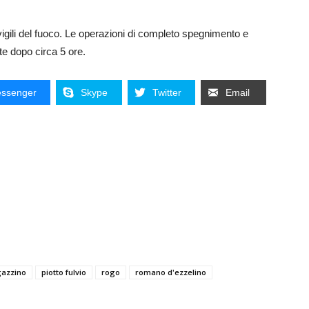
vigili del fuoco. Le operazioni di completo spegnimento e
te dopo circa 5 ore.
ssenger
Skype
Twitter
Email
azzino
piotto fulvio
rogo
romano d'ezzelino