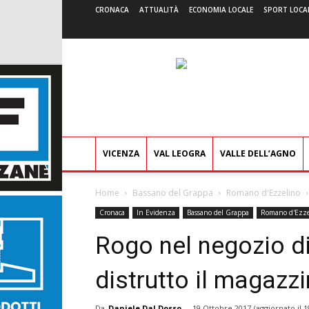
CRONACA
ATTUALITÀ
ECONOMIA LOCALE
SPORT LOCA
VICENZA
VAL LEOGRA
VALLE DELL’AGNO
Home
Bassano del Grappa
Romano d'Ezzelino
Cronaca
In Evidenza
Bassano del Grappa
Romano d'Ezze
Rogo nel negozio di 
distrutto il magazz
Da
Daniele Dal Dosso
-
19 Ottobre 2017
(aggiornato il
1