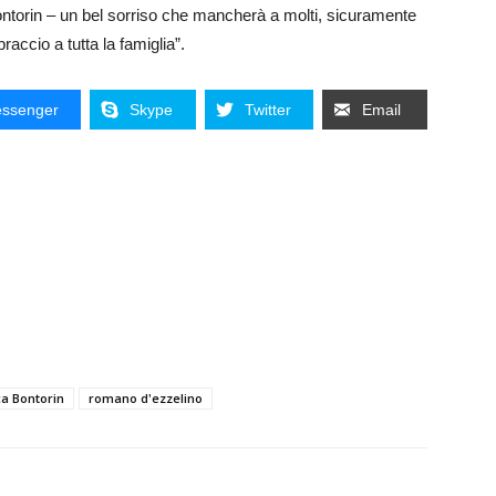
ontorin – un bel sorriso che mancherà a molti, sicuramente
raccio a tutta la famiglia”.
ssenger
Skype
Twitter
Email
a Bontorin
romano d'ezzelino