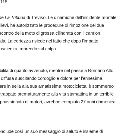
 118.
 de
La Tribuna
di Treviso. Le dinamiche dell’incidente mortale
rilievi, ha autorizzato le procedure di rimozione dei due
 scontro della moto di grossa cilindrata con il camion
. La certezza risiede nel fatto che dopo l’impatto il
coscienza, morendo sul colpo.
bilità di quanto avvenuto, mentre nel paese a Romano Alto
è diffusa suscitando cordoglio e dolore per l’ennesima
ppare in sella alla sua amatissima motocicletta, è sommerso
trappato prematuramente alla vita stamattina in un terribile
appassionato di motori, avrebbe compiuto 27 anni domenica
nclude così un suo messaggio di saluto e insieme di