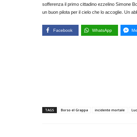
sofferenza il primo cittadino ezzelino Simone B
un buon pilota per il cielo che lo accoglie. Un abb
Facebook
WhatsApp
Me
TAGS
Borso el Grappa
incidente mortale
Luc