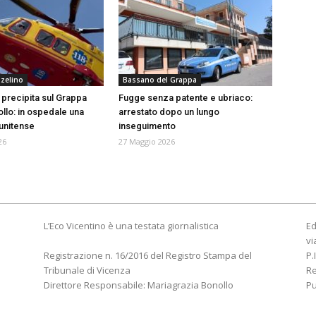
zelino
Bassano del Grappa
precipita sul Grappa
Fugge senza patente e ubriaco:
ollo: in ospedale una
arrestato dopo un lungo
unitense
inseguimento
26
27 Maggio 2026
L’Eco Vicentino è una testata giornalistica
Ed
vi
Registrazione n. 16/2016 del Registro Stampa del
P.
Tribunale di Vicenza
R
Direttore Responsabile: Mariagrazia Bonollo
Pu