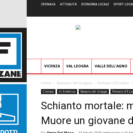
CRONACA
ATTUALITÀ
ECONOMIA LOCALE
SPORT LOCA
VICENZA
VAL LEOGRA
VALLE DELL’AGNO
Home
Bassano del Grappa
Romano d'Ezzelino
Cronaca
In Evidenza
Bassano del Grappa
Romano d'Ezze
Schianto mortale: 
Muore un giovane d
Da
Omar Dal Maso
-
13 Agosto 2019
(aggiornato il
14 Ag