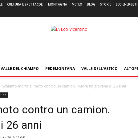
LE
CULTURA E SPETTACOLI
MONTAGNA
METEO
BLOG
STORIE
ECO ENERGETI
L'Eco
Vicentino
VALLE DEL CHIAMPO
PEDEMONTANA
VALLE DELL’ASTICO
ALTOP
Schianto mortale: moto contro un camion. Muore un giovane di 26 anni
lino
moto contro un camion.
i 26 anni
osto 2019 12:04
)