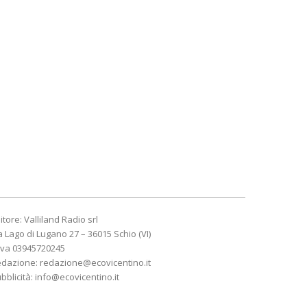
itore: Valliland Radio srl
a Lago di Lugano 27 – 36015 Schio (VI)
Iva 03945720245
edazione:
redazione@ecovicentino.it
bblicità:
info@ecovicentino.it