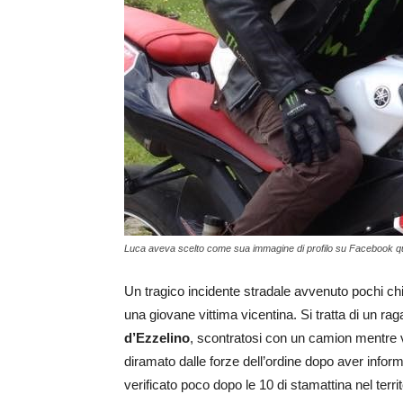
Luca aveva scelto come sua immagine di profilo su Facebook que
Un tragico incidente stradale avvenuto pochi chilo
una giovane vittima vicentina. Si tratta di un r
d’Ezzelino
, scontratosi con un camion mentre v
diramato dalle forze dell’ordine dopo aver inform
verificato poco dopo le 10 di stamattina nel terr