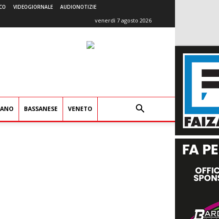
CO
VIDEOGIORNALE
AUDIONOTIZIE
venerdì 7 agosto 2026
IANO
BASSANESE
VENETO