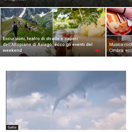
Escursioni, teatro di strada e sapori
dell’Altopiano di Asiago: ecco gli eventi del
Musica rock
weekend
Cimbra: ecc
Gallio