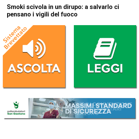
Smoki scivola in un dirupo: a salvarlo ci
pensano i vigili del fuoco
Home
Bassano del Grappa
Romano d'Ezzelino
Cronaca
In Evidenza
Bassano del Grappa
Romano d'Ezzelino
Smoki scivola in un dirupo: a
salvarlo ci pensano i vigili del
fuoco
Da
Mariagrazia Bonollo
6 Febbraio 2023
(aggiornato il
7 Febbraio 2023 9:18
)
ASCOLTA L'AUDIO