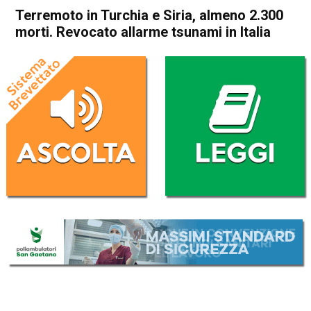
Terremoto in Turchia e Siria, almeno 2.300
morti. Revocato allarme tsunami in Italia
Home
Cronaca Esteri
Cronaca Esteri
Terremoto in Turchia e Siria,
almeno 2.300 morti.
Revocato allarme tsunami in
Italia
Da
Redazione Nazionale
6 Febbraio 2023
(aggiornato il
6 Febbraio 2023 21:54
)