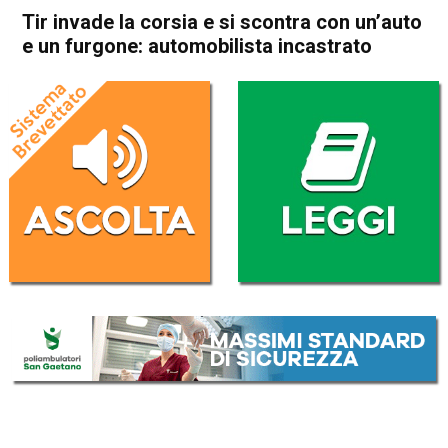
Tir invade la corsia e si scontra con un’auto
e un furgone: automobilista incastrato
Home
Bassano del Grappa
Romano d'Ezzelino
Cronaca
In Evidenza
Bassano del Grappa
Romano d'Ezzelino
Tir invade la corsia e si
scontra con un’auto e un
furgone: automobilista
incastrato
Da
Redazione
5 Giugno 2020
(aggiornato il
6 Giugno 2020 15:38
)