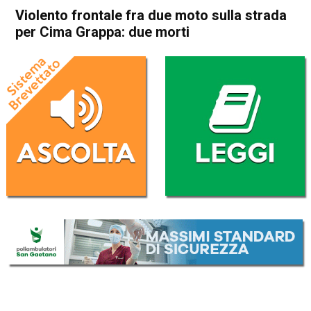
Violento frontale fra due moto sulla strada
per Cima Grappa: due morti
Home
Bassano del Grappa
Romano d'Ezzelino
Cronaca
In Evidenza
Bassano del Grappa
Romano d'Ezzelino
Violento frontale fra due
moto sulla strada per Cima
Grappa: due morti
Da
Redazione
1 Giugno 2020
(aggiornato il
2 Giugno 2020 8:43
)
ASCOLTA L'AUDIO