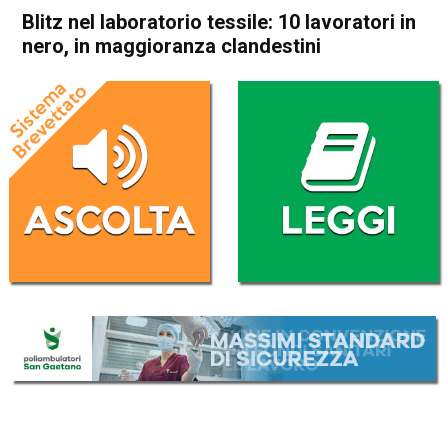
Blitz nel laboratorio tessile: 10 lavoratori in
nero, in maggioranza clandestini
Home
Bassano del Grappa
Rossano Veneto
Cronaca
In Evidenza
Bassano del Grappa
Rossano Veneto
Blitz nel laboratorio tessile:
10 lavoratori in nero, in
maggioranza clandestini
Da
Omar Dal Maso
9 Gennaio 2025
(aggiornato il
9 Gennaio 2025 16:40
)
ASCOLTA L'AUDIO