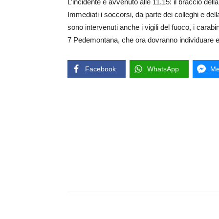
L’incidente è avvenuto alle 11,15: il braccio de
Immediati i soccorsi, da parte dei colleghi e del
sono intervenuti anche i vigili del fuoco, i carab
7 Pedemontana, che ora dovranno individuare ev
Facebook
WhatsApp
Me