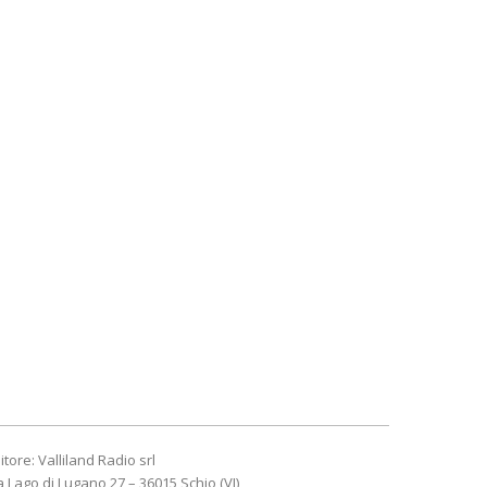
itore: Valliland Radio srl
a Lago di Lugano 27 – 36015 Schio (VI)