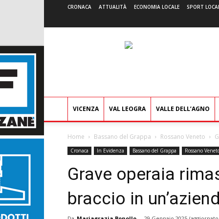
CRONACA
ATTUALITÀ
ECONOMIA LOCALE
SPORT LOCA
VICENZA
VAL LEOGRA
VALLE DELL’AGNO
Home
Bassano del Grappa
Rossano Veneto
G
Cronaca
In Evidenza
Bassano del Grappa
Rossano Venet
Grave operaia rimas
braccio in un’azien
Da
Mariagrazia Bonollo
-
29 Gennaio 2025
(aggiornato