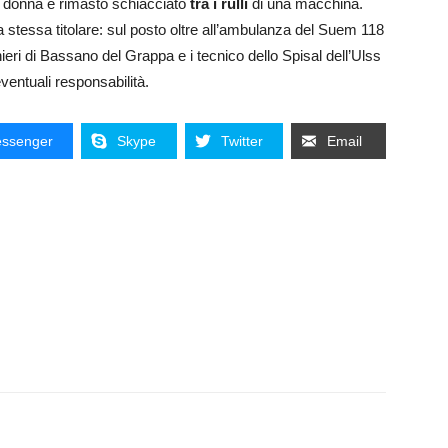
lla donna è rimasto schiacciato
tra i rulli
di una macchina.
la stessa titolare: sul posto oltre all’ambulanza del Suem 118
inieri di Bassano del Grappa e i tecnico dello Spisal dell’Ulss
entuali responsabilità.
ssenger
Skype
Twitter
Email