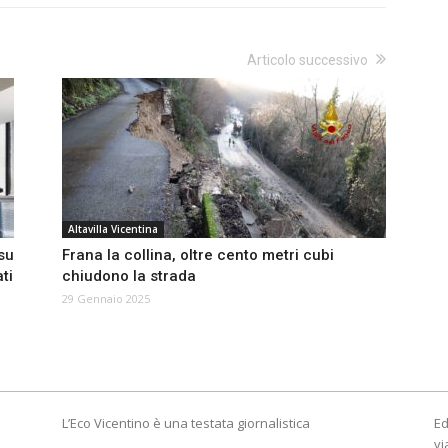
Articolo successivo
Altavilla Vicentina
su
Frana la collina, oltre cento metri cubi
ti
chiudono la strada
29 Gennaio 2025
L’Eco Vicentino è una testata giornalistica
Ed
vi