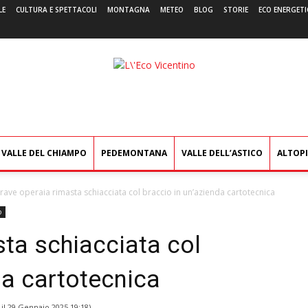
LE
CULTURA E SPETTACOLI
MONTAGNA
METEO
BLOG
STORIE
ECO ENERGETI
L'Eco
Vicentino
VALLE DEL CHIAMPO
PEDEMONTANA
VALLE DELL’ASTICO
ALTOP
rave operaia rimasta schiacciata col braccio in un’azienda cartotecnica
o
ta schiacciata col
da cartotecnica
 il
29 Gennaio 2025 19:18
)