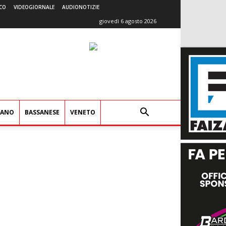
CO
VIDEOGIORNALE
AUDIONOTIZIE
giovedì 6 agosto 2026
IANO
BASSANESE
VENETO