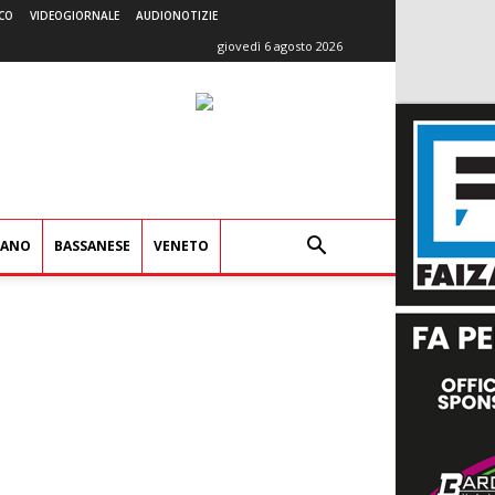
CO
VIDEOGIORNALE
AUDIONOTIZIE
giovedì 6 agosto 2026
IANO
BASSANESE
VENETO