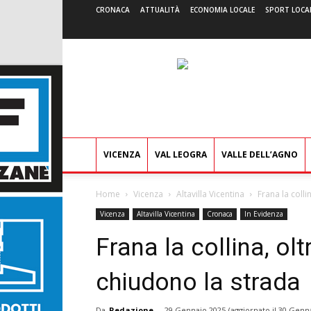
CRONACA
ATTUALITÀ
ECONOMIA LOCALE
SPORT LOCA
VICENZA
VAL LEOGRA
VALLE DELL’AGNO
Home
Vicenza
Altavilla Vicentina
Frana la colli
Vicenza
Altavilla Vicentina
Cronaca
In Evidenza
Frana la collina, ol
chiudono la strada
Da
Redazione
-
29 Gennaio 2025
(aggiornato il
30 Genna