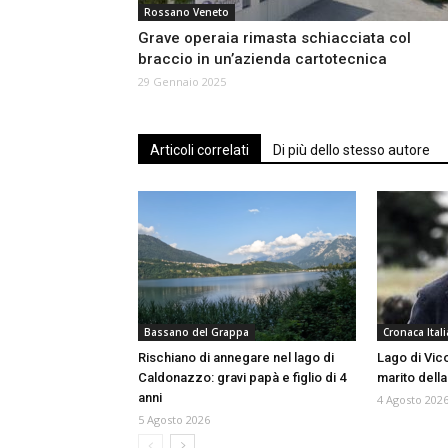
Rossano Veneto
Grave operaia rimasta schiacciata col
braccio in un’azienda cartotecnica
29 Gennaio 2025
Articoli correlati
Di più dello stesso autore
Bassano del Grappa
Cronaca Itali
Rischiano di annegare nel lago di
Lago di Vico
Caldonazzo: gravi papà e figlio di 4
marito della
anni
4 Agosto 202
5 Agosto 2026