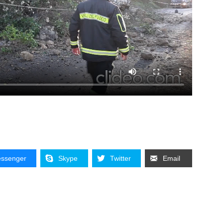
ssenger
Skype
Twitter
Email