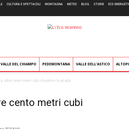
LE
CULTURA E SPETTACOLI
MONTAGNA
METEO
BLOG
STORIE
ECO ENERGETI
L'Eco
Vicentino
VALLE DEL CHIAMPO
PEDEMONTANA
VALLE DELL’ASTICO
ALTOP
na, oltre cento metri cubi chiudono la strada
tre cento metri cubi
io 2025 8:04
)