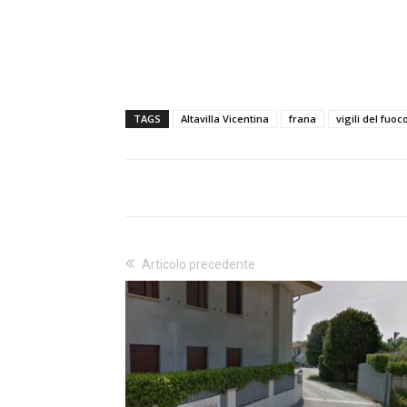
TAGS
Altavilla Vicentina
frana
vigili del fuoc
Articolo precedente