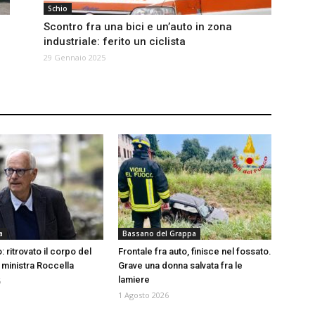
Schio
Scontro fra una bici e un’auto in zona
industriale: ferito un ciclista
29 Gennaio 2025
a
Bassano del Grappa
: ritrovato il corpo del
Frontale fra auto, finisce nel fossato.
 ministra Roccella
Grave una donna salvata fra le
lamiere
6
1 Agosto 2026