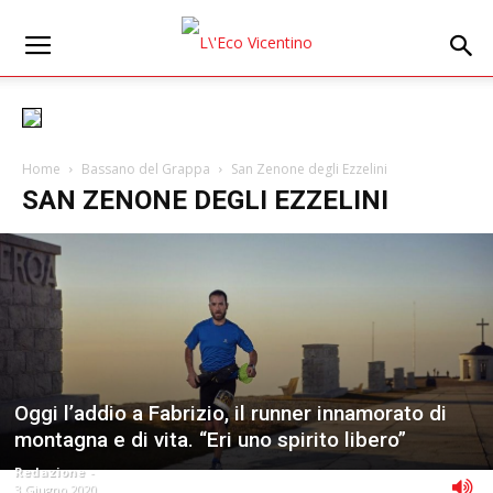
Home
Bassano del Grappa
San Zenone degli Ezzelini
SAN ZENONE DEGLI EZZELINI
Oggi l’addio a Fabrizio, il runner innamorato di
montagna e di vita. “Eri uno spirito libero”
Redazione
-
3 Giugno 2020