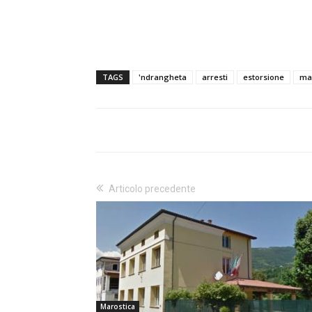
TAGS
'ndrangheta
arresti
estorsione
ma
Articolo precedente
Marostica