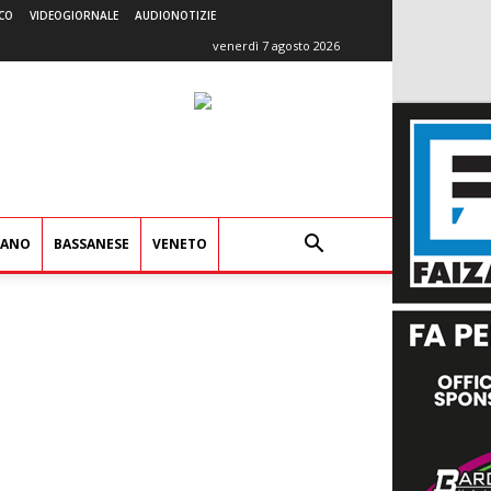
CO
VIDEOGIORNALE
AUDIONOTIZIE
venerdì 7 agosto 2026
IANO
BASSANESE
VENETO