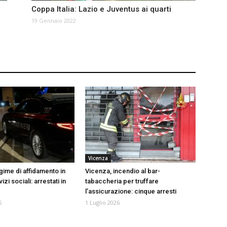
Coppa Italia: Lazio e Juventus ai quarti
19 Gennaio 2022
Vicenza
egime di affidamento in
Vicenza, incendio al bar-
izi sociali: arrestati in
tabaccheria per truffare
l’assicurazione: cinque arresti
6
1 Luglio 2026