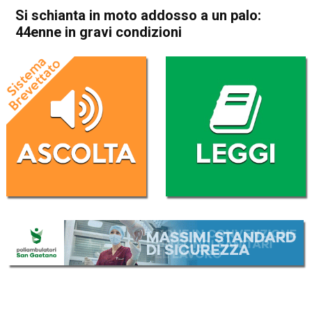
Si schianta in moto addosso a un palo:
44enne in gravi condizioni
Home
Bassano del Grappa
Bassano del Grappa
Cronaca
In Evidenza
Si schianta in moto addosso
a un palo: 44enne in gravi
condizioni
Da
Redazione
25 Aprile 2017
(aggiornato il
26 Aprile 2017 12:29
)
ASCOLTA L'AUDIO