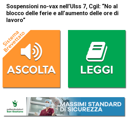
Sospensioni no-vax nell’Ulss 7, Cgil: “No al
blocco delle ferie e all’aumento delle ore di
lavoro”
Home
Bassano del Grappa
Attualità
Bassano del Grappa
In Evidenza
Schio
Santorso
Sospensioni no-vax nell’Ulss
7, Cgil: “No al blocco delle
ferie e all’aumento delle ore di
lavoro”
Da
Redazione
21 Luglio 2021
(aggiornato il
22 Luglio 2021 11:58
)