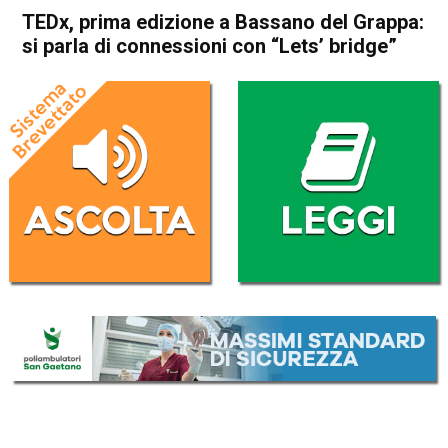
TEDx, prima edizione a Bassano del Grappa:
si parla di connessioni con “Lets’ bridge”
Home
Bassano del Grappa
Attualità
Bassano del Grappa
In Evidenza
TEDx, prima edizione a
Bassano del Grappa: si parla
di connessioni con “Lets’
bridge”
Da
Giulia Busellato
9 Settembre 2020
(aggiornato il
9 Settembre 2020 19:11
)