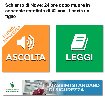
Schianto di Nove: 24 ore dopo muore in
ospedale estetista di 42 anni. Lascia un
figlio
Home
Bassano del Grappa
Nove
Cronaca
In Evidenza
Bassano del Grappa
Nove
Schianto di Nove: 24 ore
dopo muore in ospedale
estetista di 42 anni. Lascia
un figlio
Da
Omar Dal Maso
9 Settembre 2020
(aggiornato il
10 Settembre 2020 17:53
)