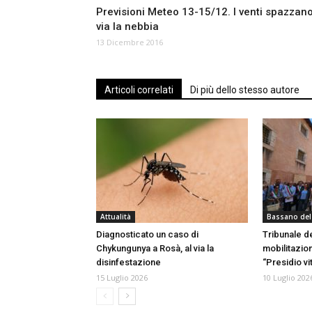
Previsioni Meteo 13-15/12. I venti spazzan
via la nebbia
13 Dicembre 2016
Articoli correlati
Di più dello stesso autore
Attualità
Bassano del
Diagnosticato un caso di
Tribunale d
Chykungunya a Rosà, al via la
mobilitazio
disinfestazione
“Presidio vi
15 Luglio 2026
10 Luglio 202