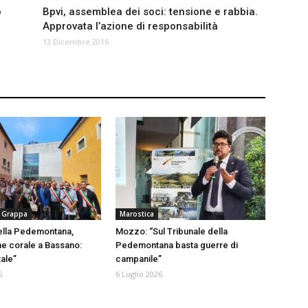
o
Bpvi, assemblea dei soci: tensione e rabbia.
Approvata l’azione di responsabilità
13 Dicembre 2016
 Grappa
Marostica
ella Pedemontana,
Mozzo: “Sul Tribunale della
ne corale a Bassano:
Pedemontana basta guerre di
tale”
campanile”
6
6 Luglio 2026