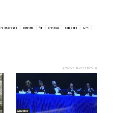
ere espresso
corrieri
filt
protesta
sciopero
turni
Articolo successivo
Attualità