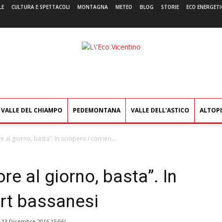
LE
CULTURA E SPETTACOLI
MONTAGNA
METEO
BLOG
STORIE
ECO ENERGETI
L'Eco
Vicentino
VALLE DEL CHIAMPO
PEDEMONTANA
VALLE DELL’ASTICO
ALTOP
 al giorno, basta”. In sciopero i corrieri...
re al giorno, basta”. In
Brt bassanesi
l
13 Dicembre 2016 15:06
)