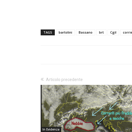
TAGS
bartolini
Bassano
brt
Cgil
corri
Articolo precedente
In Evidenza