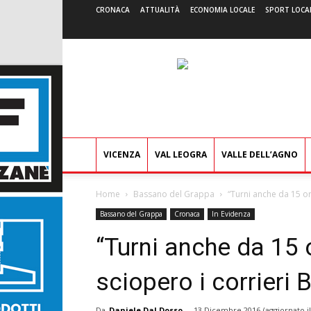
CRONACA
ATTUALITÀ
ECONOMIA LOCALE
SPORT LOCA
VICENZA
VAL LEOGRA
VALLE DELL’AGNO
Home
Bassano del Grappa
“Turni anche da 15 ore
Bassano del Grappa
Cronaca
In Evidenza
“Turni anche da 15 o
sciopero i corrieri 
Da
Daniele Dal Dosso
-
13 Dicembre 2016
(aggiornato i