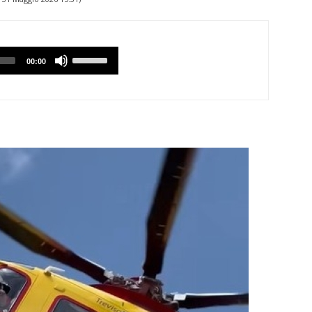
Utilizzare
00:00
i
tasti
Freccia
Su/Giù
per
aumentare
o
diminuire
il
volume.