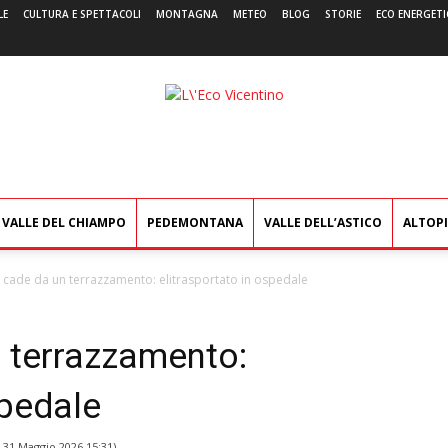
LE
CULTURA E SPETTACOLI
MONTAGNA
METEO
BLOG
STORIE
ECO ENERGETI
L'Eco
Vicentino
VALLE DEL CHIAMPO
PEDEMONTANA
VALLE DELL’ASTICO
ALTOP
 cade da un terrazzamento: elitrasportato in ospedale
 terrazzamento:
spedale
l
31 Maggio 2026 15:31
)