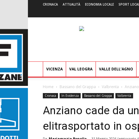
CRONACA
ATTUALITÀ
ECONOMIA LOCALE
SPORT LOCA
VICENZA
VAL LEOGRA
VALLE DELL’AGNO
Home
Bassano del Grappa
Valbrenta
Anziano
Cronaca
In Evidenza
Bassano del Grappa
Valbrenta
Anziano cade da un
elitrasportato in o
Da
Mariagrazia Bonollo
-
31 Maggio 2026
(aggiornato i