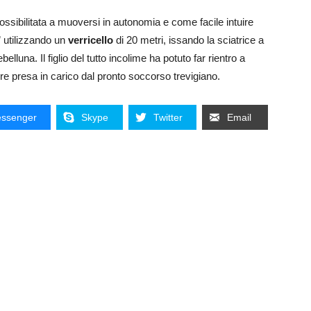
mpossibilitata a muoversi in autonomia e come facile intuire
” utilizzando un
verricello
di 20 metri, issando la sciatrice a
elluna. Il figlio del tutto incolime ha potuto far rientro a
dre presa in carico dal pronto soccorso trevigiano.
ssenger
Skype
Twitter
Email