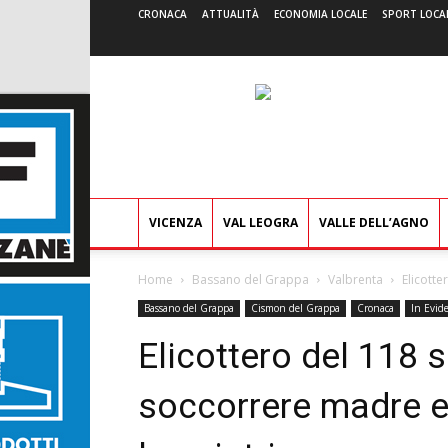
CRONACA
ATTUALITÀ
ECONOMIA LOCALE
SPORT LOCA
VICENZA
VAL LEOGRA
VALLE DELL’AGNO
Home
Bassano del Grappa
Valbrenta
Elicotte
Bassano del Grappa
Cismon del Grappa
Cronaca
In Evid
Elicottero del 118 
soccorrere madre e f