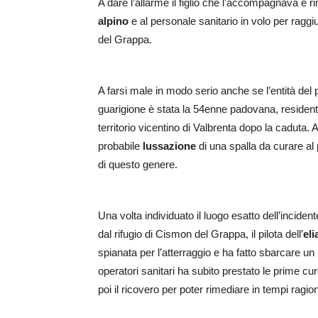
A dare l’allarme il figlio che l’accompagnava e ri
alpino
e al personale sanitario in volo per raggi
del Grappa.
A farsi male in modo serio anche se l’entità del
guarigione è stata la 54enne padovana, residente
territorio vicentino di Valbrenta dopo la caduta.
probabile
lussazione
di una spalla da curare al 
di questo genere.
Una volta individuato il luogo esatto dell’inciden
dal rifugio di Cismon del Grappa, il pilota dell’
el
spianata per l’atterraggio e ha fatto sbarcare u
operatori sanitari ha subito prestato le prime cu
poi il ricovero per poter rimediare in tempi ragi