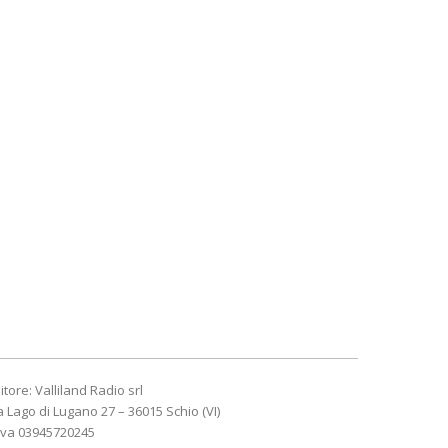
itore: Valliland Radio srl
a Lago di Lugano 27 – 36015 Schio (VI)
Iva 03945720245