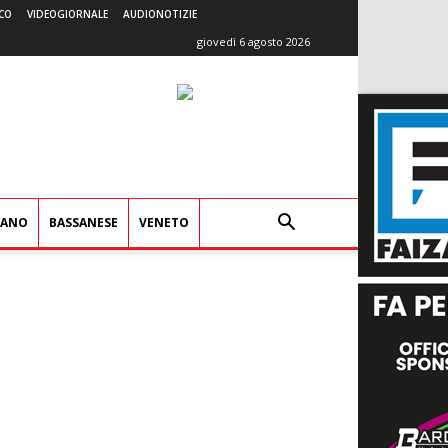
CO
VIDEOGIORNALE
AUDIONOTIZIE
giovedì 6 agosto 2026
IANO
BASSANESE
VENETO