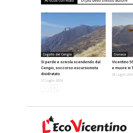
Articoli correlati
Di più dello stesso autore
Cogollo del Cengio
Cronaca
Si perde e scivola scendendo dal
Vicentino 5
Cengio, soccorso escursionista
e muore in 
disidratato
28 Luglio 202
31 Luglio 2026