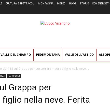
LE
CULTURA E SPETTACOLI
MONTAGNA
METEO
BLOG
STORIE
ECO ENERGETI
L'Eco
Vicentino
VALLE DEL CHIAMPO
PEDEMONTANA
VALLE DELL’ASTICO
ALTOP
ro del 118 sul Grappa per soccorrere madre e figlio nella neve....
enza
Valbrenta
sul Grappa per
iglio nella neve. Ferita