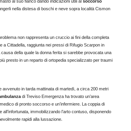
masto al suo fianco dando indicazioni utili al
soccorso
ungerli nella distesa di boschi e neve sopra località Cismon
 problema non rappresenta un cruccio ai fini della completa
 a Cittadella, raggiunta nei pressi di Rifugio Scarpon in
 A causa della quale la donna ferita si sarebbe provocata una
più presto in un reparto di ortopedia specializzato per traumi
te avvenuto in tarda mattinata di martedì, a circa 200 metri
iambulanza
di Treviso Emergenza ha trovato un’area
n medico di pronto soccorso e un’infermiere. La coppia di
re all’infortunata, immobilizzando l’arto contuso, disponendo
onevolmente rapidi alla lussazione.