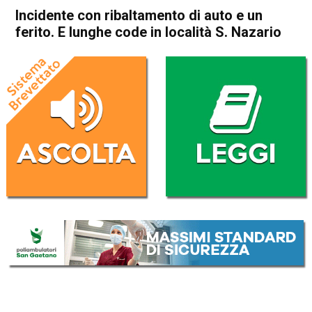
Incidente con ribaltamento di auto e un
ferito. E lunghe code in località S. Nazario
Home
Bassano del Grappa
Valbrenta
Cronaca
In Evidenza
Bassano del Grappa
San Nazario
Valbrenta
Incidente con ribaltamento di
auto e un ferito. E lunghe
code in località S. Nazario
Da
Omar Dal Maso
10 Ottobre 2019
(aggiornato il
10 Ottobre 2019 17:33
)
ASCOLTA L'AUDIO