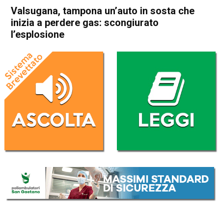
Valsugana, tampona un’auto in sosta che
inizia a perdere gas: scongiurato
l’esplosione
Home
Bassano del Grappa
Valbrenta
Cronaca
In Evidenza
Bassano del Grappa
Valbrenta
Valsugana, tampona un’auto
in sosta che inizia a perdere
gas: scongiurato l’esplosione
Da
Redazione
18 Gennaio 2025
(aggiornato il
19 Gennaio 2025 14:54
)
ASCOLTA L'AUDIO